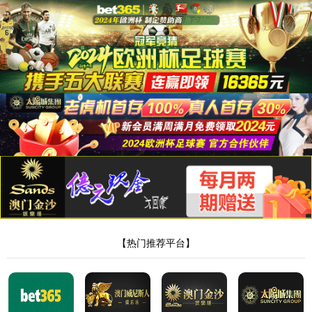
js1005线路金沙