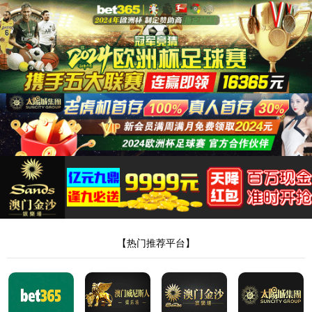
js1005线路金沙